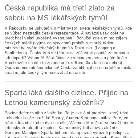
Česká republika má třetí zlato za
sebou na MS lékářských týmů!
V Rakousku se uskutečnilo mistrovství světa lékařských týmů, kde
se vůbec neztratila česká reprezentace. A navázala tak opět na
předchozí velmi úspěšná vystoupení. Bohužel zcela mimo zájem
českých médii (vyjma onlajny.com) proběhlo minulý týden
mistrovství světa lékařských týmů v Rakousku (Leogang a
Saalfedenu). Český tým se této akce zúčastnil popáté za sebou a
jak dopadl? Výborně! Pátá účast za sebou znamenala páté finále.
V celkovém součtu to znamená 2x stříbro, 3x zlato (za sebou).
Opravdu neskutečná bilance! Cesta za obhajobou se určitě nerodila
snadno, ale český tým nezaváhal na cestě...
Sparta láká dalšího cizince. Přijde na
Letnou kamerunský záložník?
Pozice defenzivního záložníka. To je aktuální problém, který trápí
italského kouče pražské Sparty, Andreu Stramaccioniho. Poté, co
trápí zdravotní trable dva Lukáše, Váchu a Marečka, se snaží trenér
letenských tuto díru zaplnit. Kamerunský fotbalový záložník
Georges Mandjeck Sparta během léta opravdu výrazně posiluje za
zahraničí. Naposledy získala tureckého stopera Semiha Kayu. Nyní