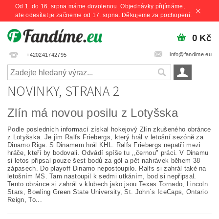
Od 1. do 16. srpna máme dovolenou. Objednávky přijímáme,
ale odesílat je začneme od 17. srpna. Děkujeme za pochopení.
0 Kč
info@fandime.eu
+420241742795
NOVINKY
, STRANA 2
Zlín má novou posilu z Lotyšska
Podle posledních informací získal hokejový Zlín zkušeného obránce
z Lotyšska. Je jím Ralfs Friebergs, který hrál v letošní sezóně za
Dinamo Riga. S Dinamem hrál KHL. Ralfs Friebergs nepatří mezi
hráče, kteří by bodovali. Odvádí spíše tu ,,černou" práci. V Dinamu
si letos připsal pouze šest bodů za gól a pět nahrávek během 38
zápasech. Do playoff Dinamo nepostoupilo. Ralfs si zahrál také na
letošním MS. Tam nastoupil k sedmi utkáním, bod si nepřipsal.
Tento obránce si zahrál v klubech jako jsou Texas Tornado, Lincoln
Stars, Bowling Green State University, St. John´s IceCaps, Ontario
Reign, To...