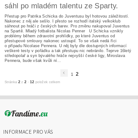
sáhl po mladém talentu ze Sparty.
Přestup pro Patrika Schicka do Juventusu byl hotovou záležitostí.
Nakonec z něj ale sešlo. I přesto se rozhodl italský velkoklub
sáhnout po hráči z českých barev. Pro změnu nakupoval Juventus
na Spartě. Mladý fotbalista Nicolas Penner U Schicka vznikly
problémy během zdravotní prohlídky, po které Juventus od
přestupové smlouvy nakonec ustoupil. To se však nedá říci
o případu Nicolase Pennera. U něj byly dle dostupných informací
veškeré testy v pořádku a tak přestupu nic nebránilo. Teprve 16letý
středopolař a syn bývalého hráče nejvyšší české ligy, Miroslava
Pennera, bude však kvůli ní...
2
1
2
2
12
Stránka
z
-
položek celkem
INFORMACE PRO VÁS