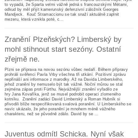
to vypadá, že Sparta velmi vážně jedná s francouzskými Métami,
odkud by měl přijít kamerunský defenzivní záložník Georges
Mandjeck. Kouč Stramaccionu se tak snaží aktuálně zaplnit
mezeru, která vznikla poté, c...
Zranění Plzeňských? Limberský by
mohl stihnout start sezóny. Ostatní
zřejmě ne.
Plzni se příprava na novou sezónu vůbec nedaří. Během přípravy
prohráli svěřenci Pavla Vrby všechna tři utkání. Pozitivní zprávu
nepřináší ani informace z marodky. Až na Davida Limberského,
jehož zranění by nemuselo být tak vážné. Noční můrou se stal
zejména zápas proti Fürthu. Nejvážnější zranění vyřadilo ze
hry Jana Kovaříka, jenž se musel podrobit operaci zlomeného
kotníku. Zranění zadáci David Limberský a Roman Hubník si
přivodili blíže nespecifikovaná svalová poranění. U Limberského se
navíc ukázalo, že jeho poranění je mnohem méně vážného
charakteru, než se původně zdálo. David by se ...
Juventus odmítl Schicka. Nyní však