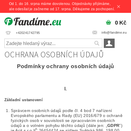
Od 1. do 16. srpna máme dovolenou. Objednávky přijímáme,
ale odesílat je začneme od 17. srpna. Děkujeme za pochopení.
0 Kč
info@fandime.eu
+420241742795
OCHRANA OSOBNÍCH ÚDAJŮ
Podmínky ochrany osobních údajů
I.
Základní ustanovení
Správcem osobních údajů podle čl. 4 bod 7 nařízení
Evropského parlamentu a Rady (EU) 2016/679 o ochraně
fyzických osob v souvislosti se zpracováním osobních
údajů a o volném pohybu těchto údajů (dále jen: „
GDPR
”)
je Acit s.r.o IČ 26454424 se sídlem Světská 986, 198 00,