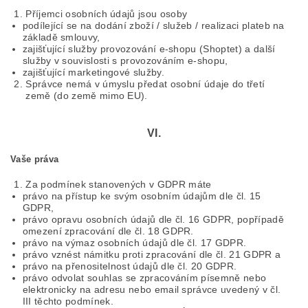
Příjemci osobních údajů jsou osoby
podílející se na dodání zboží / služeb / realizaci plateb na
základě smlouvy,
zajišťující služby provozování e-shopu (Shoptet) a další
služby v souvislosti s provozováním e-shopu,
zajišťující marketingové služby.
Správce nemá v úmyslu předat osobní údaje do třetí
země (do země mimo EU).
VI.
Vaše práva
Za podmínek stanovených v GDPR máte
právo na přístup ke svým osobním údajům dle čl. 15
GDPR,
právo opravu osobních údajů dle čl. 16 GDPR, popřípadě
omezení zpracování dle čl. 18 GDPR.
právo na výmaz osobních údajů dle čl. 17 GDPR.
právo vznést námitku proti zpracování dle čl. 21 GDPR a
právo na přenositelnost údajů dle čl. 20 GDPR.
právo odvolat souhlas se zpracováním písemně nebo
elektronicky na adresu nebo email správce uvedený v čl.
III těchto podmínek.