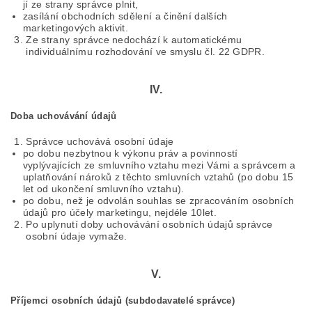
jí ze strany správce plnit,
zasílání obchodních sdělení a činění dalších
marketingových aktivit.
Ze strany správce nedochází k automatickému
individuálnímu rozhodování ve smyslu čl. 22 GDPR.
IV.
Doba uchovávání údajů
Správce uchovává osobní údaje
po dobu nezbytnou k výkonu práv a povinností
vyplývajících ze smluvního vztahu mezi Vámi a správcem a
uplatňování nároků z těchto smluvních vztahů (po dobu 15
let od ukončení smluvního vztahu).
po dobu, než je odvolán souhlas se zpracováním osobních
údajů pro účely marketingu, nejdéle 10let.
Po uplynutí doby uchovávání osobních údajů správce
osobní údaje vymaže.
V.
Příjemci osobních údajů (subdodavatelé správce)