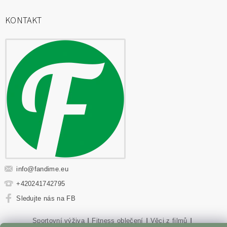
KONTAKT
info
@
fandime.eu
+420241742795
Sledujte nás na FB
Sportovní výživa
|
Fitness oblečení
|
Věci z filmů
|