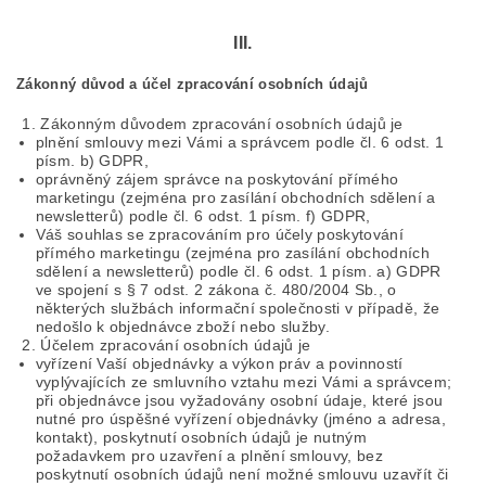
III.
Zákonný důvod a účel zpracování osobních údajů
Zákonným důvodem zpracování osobních údajů je
plnění smlouvy mezi Vámi a správcem podle čl. 6 odst. 1
písm. b) GDPR,
oprávněný zájem správce na poskytování přímého
marketingu (zejména pro zasílání obchodních sdělení a
newsletterů) podle čl. 6 odst. 1 písm. f) GDPR,
Váš souhlas se zpracováním pro účely poskytování
přímého marketingu (zejména pro zasílání obchodních
sdělení a newsletterů) podle čl. 6 odst. 1 písm. a) GDPR
ve spojení s § 7 odst. 2 zákona č. 480/2004 Sb., o
některých službách informační společnosti v případě, že
nedošlo k objednávce zboží nebo služby.
Účelem zpracování osobních údajů je
vyřízení Vaší objednávky a výkon práv a povinností
vyplývajících ze smluvního vztahu mezi Vámi a správcem;
při objednávce jsou vyžadovány osobní údaje, které jsou
nutné pro úspěšné vyřízení objednávky (jméno a adresa,
kontakt), poskytnutí osobních údajů je nutným
požadavkem pro uzavření a plnění smlouvy, bez
poskytnutí osobních údajů není možné smlouvu uzavřít či