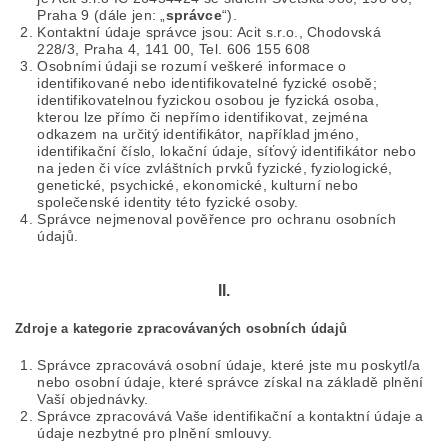
Praha 9 (dále jen: „
správce
“).
Kontaktní údaje správce jsou: Acit s.r.o., Chodovská
228/3, Praha 4, 141 00, Tel. 606 155 608
Osobními údaji se rozumí veškeré informace o
identifikované nebo identifikovatelné fyzické osobě;
identifikovatelnou fyzickou osobou je fyzická osoba,
kterou lze přímo či nepřímo identifikovat, zejména
odkazem na určitý identifikátor, například jméno,
identifikační číslo, lokační údaje, síťový identifikátor nebo
na jeden či více zvláštních prvků fyzické, fyziologické,
genetické, psychické, ekonomické, kulturní nebo
společenské identity této fyzické osoby.
Správce nejmenoval pověřence pro ochranu osobních
údajů.
II.
Zdroje a kategorie zpracovávaných osobních údajů
Správce zpracovává osobní údaje, které jste mu poskytl/a
nebo osobní údaje, které správce získal na základě plnění
Vaší objednávky.
Správce zpracovává Vaše identifikační a kontaktní údaje a
údaje nezbytné pro plnění smlouvy.