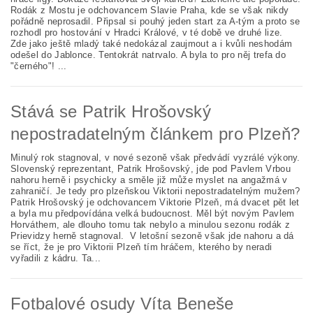
Rodák z Mostu je odchovancem Slavie Praha, kde se však nikdy
pořádně neprosadil. Připsal si pouhý jeden start za A-tým a proto se
rozhodl pro hostování v Hradci Králové, v té době ve druhé lize.
Zde jako ještě mladý také nedokázal zaujmout a i kvůli neshodám
odešel do Jablonce. Tentokrát natrvalo. A byla to pro něj trefa do
"černého"! ...
Stává se Patrik Hrošovský
nepostradatelným článkem pro Plzeň?
Minulý rok stagnoval, v nové sezoně však předvádí vyzrálé výkony.
Slovenský reprezentant, Patrik Hrošovský, jde pod Pavlem Vrbou
nahoru herně i psychicky a směle již může myslet na angažmá v
zahraničí. Je tedy pro plzeňskou Viktorii nepostradatelným mužem?
Patrik Hrošovský je odchovancem Viktorie Plzeň, má dvacet pět let
a byla mu předpovídána velká budoucnost. Měl být novým Pavlem
Horváthem, ale dlouho tomu tak nebylo a minulou sezonu rodák z
Prievidzy herně stagnoval. V letošní sezoně však jde nahoru a dá
se říct, že je pro Viktorii Plzeň tím hráčem, kterého by neradi
vyřadili z kádru. Ta...
Fotbalové osudy Víta Beneše