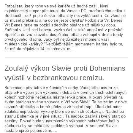
Fotbalista, který toho ve své kariéře už hodně zažil. Nyní
exjablonecký stoper přestoupil do Vasasu FC, maďarského celku z
Budapešti, což je pro české fotbalisty nezvyklá cesta. Co všechno
už musel překonat a na co se ještě chystá? Fotbalista Vít Beneš
Vít Beneš hraje na pozici středního obránce už nějakou dobu.
Začínal v Ústí nad Labem, vyzkoušel si také angažmá v pražské
Spartě a do vrcholového dospělého fotbalu vstoupil v dresu tehdy
prvoligového Kladna. Jaký byl nejdůležitější moment vaší
mládežnické kariéry? "Nejdůležitějším momentem kariéry bylo to,
že mě do nějakých 14 let trénoval m...
Zoufalý výkon Slavie proti Bohemians
vyústil v bezbrankovou remízu.
Bohemians přivítali ve vršovickém derby úřadujícího mistra ze
Slavie.Po výborných výkonech klokanů v prvních třech odehraných
kolech,rozhodně nečekala mistra lehká práce. Klokani přivítalí na
svém stadionu svého souseda z Vršovic-Slavii. Ta se zatím v nové
sezoně střelecky a herně překvapivě hodně trápí. Úřadující mistr
zdaleka nepředvádí výkony,které se od nich očekávají. Na druhou
stranu Bohemka je v jiné situaci. Ta naopak zažívá skvělý start do
sezóny. Pokud bude v nastolených výkonech pokračovat,boji o
záchranu by se měla bez problémů vyhnout. V sestavě Slavie
nastalo oproti pohárovému ...