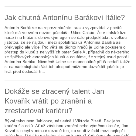
Jak chutná Antonínu Barákovi Itálie?
Antonín Barák se na reprezentačním srazu vyzpovídal z pocitů,
které má ve svém novém působišti Udine Calcio. Že v italské lize
narazí na hráče s obrovským egem se dalo předpokládat s velkou
jistotou, že se najdou i mezi spoluhráči už Antonína Baráka asi
překvapilo ale více. Pro většinu těchto hráčů je Udine pokusem o
přestup do klubů z nejvyšších pater Serie A, případně do některého
ze špičkových evropských klubů a doufáme, že stejný osud potká i
Antonína Baráka. Nicméně Udine se momentálně příliš nedaří takže
si na následujících řádcích alespoň můžeme dozvědět jaké to je
hrát před šedesáti ti...
Dokáže se ztracený talent Jan
Kovařík vrátit po zranění a
zrestartovat kariéru?
Býval tahounem Jablonce, následně i Viktorie Plzeň. Pak jeho
kariéra šla dolů. Ať už zásluhou zranění nebo výměnou kouče, Jan
Kovařík nebyl v minulé sezoně ten, co se dřív řadil mezi nejlepší
hráče ligy. Dokáže restartovat svoji kariéru? Začněme ale popořadě.