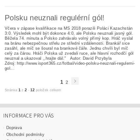
Polsku neuznali regulérní gól!
Včera v zápase kvalifikace na MS 2018 porazili Poláci Kazachstán
3:0. Výsledek mohl být dokonce 4:0, ale Polsku neuznali jasný gól.
Běžela 74. minuta a Polsko zahrávalo volný přímý kop. Hráč vyslal
na bránu nebezpečnou střelu ze střední vzdálenosti. Brankář sice
zasáhl, ale míč se šoural na brankové čáře. Jednu chvíli byl míč
celý za čárou. Hráči Polska už zvedali ruce, ale hlavní rozhodčí gól
neuznal a ukazoval ,,hrajte dál." Autor: David Przybyla
Zdroj: http://www.isport365.cz/fotbal/video-polsku-neuznali-regulerni-
gol...
1
2
1
2
12
Stránka
z
-
položek celkem
INFORMACE PRO VÁS
Doprava
Obchodní podmínky