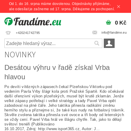
Od 1. do 16. srpna máme dovolenou. Objednávky přijímáme,
ale odesílat je začneme od 17. srpna. Děkujeme za pochopení.
0 Kč
info@fandime.eu
+420241742795
NOVINKY
Desátou výhru v řadě získal Vrba
hlavou
Po devíti vítězných zápasech čekal Plzeňskou Viktorku pod
vedením Pavla Vrby šlágr kola proti Pražské Spartě. Kdo očekával
další ofenzivní výkon plzeňských, musel být krutě zklamán. Jenže
velké zápasy potřebují i velké stratégy a tady Pavel Vrba opět
zabodoval na plné čáře. Jeho taktika přinesla radikální změnu
herního stylu a přiznejme si, že také kus nudy na fotbalový trávník.
Skvěle zvolena taktika přinesla své ovoce a tři body od letenských
se vždy cení. Pavel Vrba hrál ve šlágru chytře. Tak, jako to dělají
světoví trenéři (Publikováno
16.10.2017, Zdroj: http://www.isport365.cz, Autor: J...