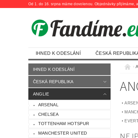
Od 1. do 16. srpna máme dovolenou. Objednávky přijímáme, a
IHNED K ODESLÁNÍ
ČESKÁ REPUBLIK
OBCHODNÍ PODMÍNKY
KONTAKTY
A
IHNED K ODESLÁNÍ
AN
ČESKÁ REPUBLIKA
ANGLIE
ARSE
ARSENAL
MANCH
CHELSEA
EVER
TOTTENHAM HOTSPUR
NEJ
MANCHESTER UNITED