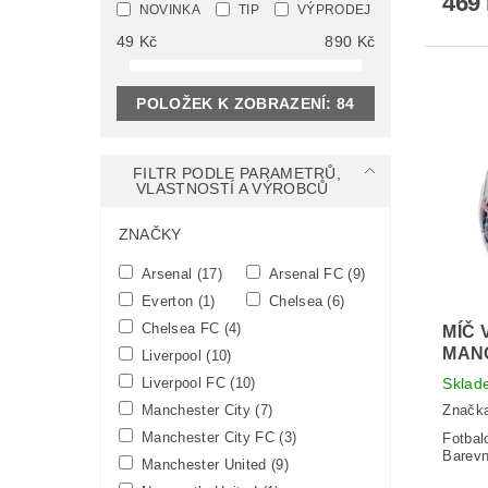
469
NOVINKA
TIP
VÝPRODEJ
49
Kč
890
Kč
POLOŽEK K ZOBRAZENÍ:
84
FILTR PODLE PARAMETRŮ,
VLASTNOSTÍ A VÝROBCŮ
ZNAČKY
Arsenal
(17)
Arsenal FC
(9)
Everton
(1)
Chelsea
(6)
Chelsea FC
(4)
MÍČ 
MAN
Liverpool
(10)
Liverpool FC
(10)
Sklad
Manchester City
(7)
Značk
Manchester City FC
(3)
Fotbal
Barevn
Manchester United
(9)