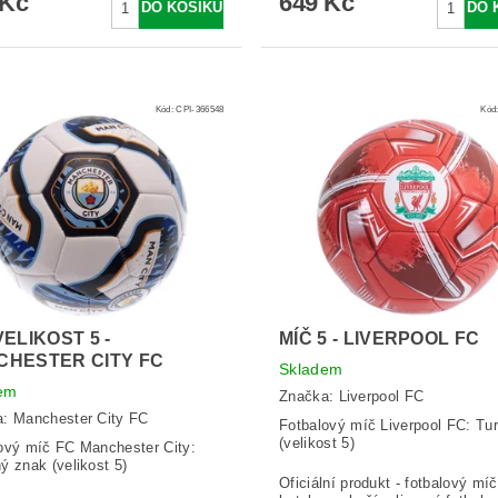
 Kč
649 Kč
Kód:
CPI-366548
Kód
VELIKOST 5 -
MÍČ 5 - LIVERPOOL FC
CHESTER CITY FC
Skladem
em
Značka:
Liverpool FC
a:
Manchester City FC
Fotbalový míč Liverpool FC: Tu
(velikost 5)
ový míč FC Manchester City:
ý znak (velikost 5)
Oficiální produkt - fotbalový míč