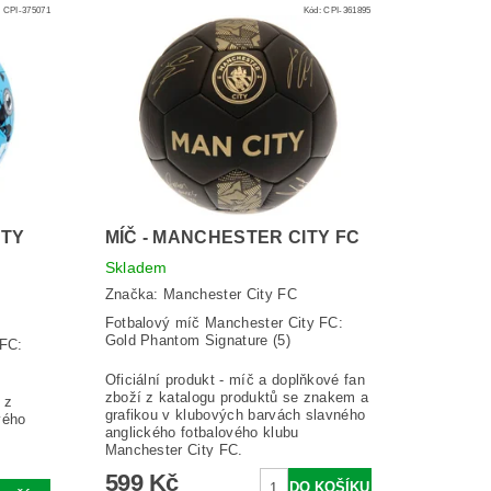
:
CPI-375071
Kód:
CPI-361895
ITY
MÍČ - MANCHESTER CITY FC
Skladem
Značka:
Manchester City FC
Fotbalový míč Manchester City FC:
Gold Phantom Signature (5)
 FC:
Oficiální produkt - míč a doplňkové fan
zboží z katalogu produktů se znakem a
 z
grafikou v klubových barvách slavného
vého
anglického fotbalového klubu
Manchester City FC.
599 Kč