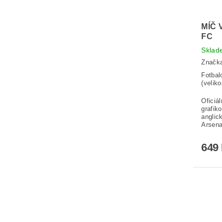
MÍČ 
FC
Sklad
Značk
Fotbal
(veliko
Oficiá
grafik
anglic
Arsena
649