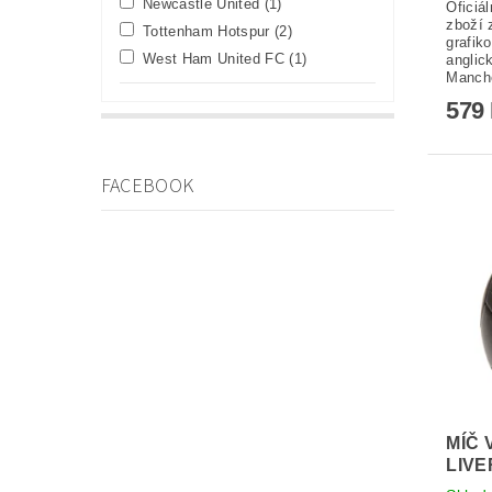
Newcastle United
(1)
Oficiá
zboží 
Tottenham Hotspur
(2)
grafik
West Ham United FC
(1)
anglic
Manche
579
FACEBOOK
MÍČ 
LIVE