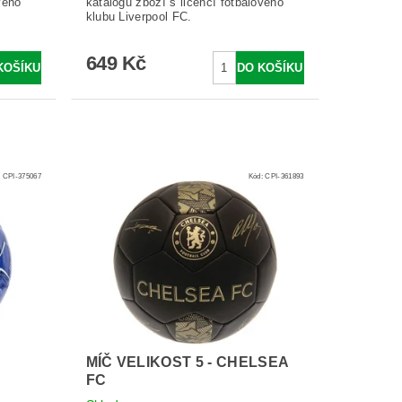
vého
katalogu zboží s licencí fotbalového
klubu Liverpool FC.
649 Kč
:
CPI-375067
Kód:
CPI-361893
MÍČ VELIKOST 5 - CHELSEA
FC