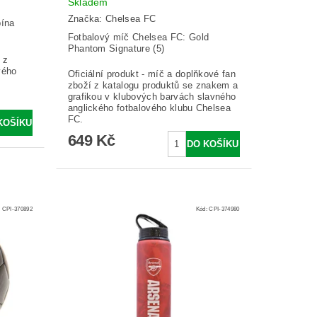
Skladem
Značka:
Chelsea FC
bína
Fotbalový míč Chelsea FC: Gold
Phantom Signature (5)
 z
vého
Oficiální produkt - míč a doplňkové fan
zboží z katalogu produktů se znakem a
grafikou v klubových barvách slavného
anglického fotbalového klubu Chelsea
FC.
649 Kč
:
CPI-370892
Kód:
CPI-374980