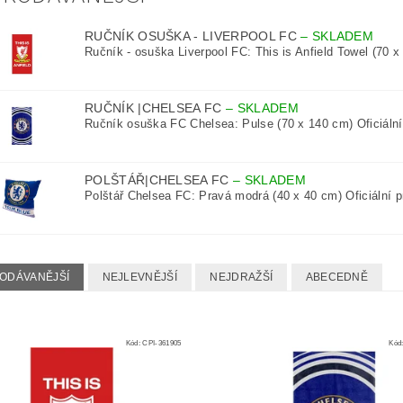
RUČNÍK OSUŠKA - LIVERPOOL FC
–
SKLADEM
Ručník - osuška Liverpool FC: This is Anfield Towel (70 x
RUČNÍK |CHELSEA FC
–
SKLADEM
Ručník osuška FC Chelsea: Pulse (70 x 140 cm) Oficiální 
POLŠTÁŘ|CHELSEA FC
–
SKLADEM
Polštář Chelsea FC: Pravá modrá (40 x 40 cm) Oficiální pr
ODÁVANĚJŠÍ
NEJLEVNĚJŠÍ
NEJDRAŽŠÍ
ABECEDNĚ
Kód:
CPI-361905
Kód