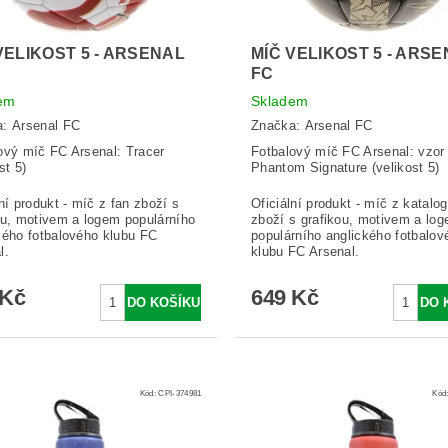
VELIKOST 5 - ARSENAL
MÍČ VELIKOST 5 - ARS
FC
em
Skladem
a:
Arsenal FC
Značka:
Arsenal FC
ový míč FC Arsenal: Tracer
Fotbalový míč FC Arsenal: vzor
st 5)
Phantom Signature (velikost 5)
lní produkt - míč z fan zboží s
Oficiální produkt - míč z katalo
ou, motivem a logem populárního
zboží s grafikou, motivem a lo
kého fotbalového klubu FC
populárního anglického fotbalov
l.
klubu FC Arsenal.
 Kč
649 Kč
Kód:
CPI-374981
Kód