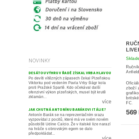
RUČN
LIVE
Sklad
NOVINKY
Ručník
Anfiel
DESÁTOU VÝHRU V ŘADĚ ZÍSKAL VRBA HLAVOU
Po devíti vítězných zápasech čekal Plzeňskou
Viktorku pod vedením Pavla Vrby šlágr kola
Oficiá
proti Pražské Spartě. Kdo očekával další
zboží 
ofenzivní výkon plzeňských, musel být krutě
grafik
zklamán...
britsk
více
FC.
JAK CHUTNÁ ANTONÍNU BARÁKOVI ITÁLIE?
569
Antonín Barák se na reprezentačním srazu
vyzpovídal z pocitů, které má ve svém novém
působišti Udine Calcio. Že v italské lize narazí
na hráče s obrovským egem se dalo
předpokládat...
více