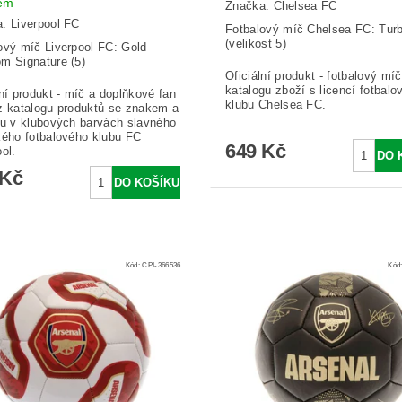
em
Značka:
Chelsea FC
a:
Liverpool FC
Fotbalový míč Chelsea FC: Tur
(velikost 5)
ový míč Liverpool FC: Gold
m Signature (5)
Oficiální produkt - fotbalový míč
katalogu zboží s licencí fotbalo
lní produkt - míč a doplňkové fan
klubu Chelsea FC.
z katalogu produktů se znakem a
ou v klubových barvách slavného
kého fotbalového klubu FC
649 Kč
ol.
 Kč
Kód:
CPI-366536
Kód