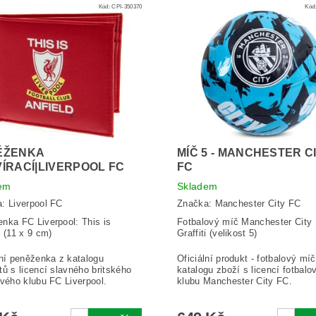
Kód:
CPI-350370
Kód
ĚŽENKA
MÍČ 5 - MANCHESTER C
ÍRACÍ|LIVERPOOL FC
FC
em
Skladem
a:
Liverpool FC
Značka:
Manchester City FC
nka FC Liverpool: This is
Fotbalový míč Manchester City
d (11 x 9 cm)
Graffiti (velikost 5)
lní peněženka z katalogu
Oficiální produkt - fotbalový míč
tů s licencí slavného britského
katalogu zboží s licencí fotbalo
ového klubu FC Liverpool.
klubu Manchester City FC.