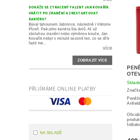
DOKÁŽE SE ZTRACENÝ TALENT JAN KOVAŘÍK
VRÁTIT PO ZRANĚNÍ A ZRESTARTOVAT
KARIÉRU?
Býval tahounem Jablonce, následně i Viktorie
Plzeň. Pak jeho kariéra šla dolů. Ať už
zásluhou zranění nebo výměnou kouče, Jan
Kovařík nebyl v minulé sezoně ten, co se dřív
řadil me...
více
ZOBRAZIT VÍCE
PEN
OTEV
Sklad
PŘIJÍMÁME ONLINE PLATBY
Značk
Peněže
Anfiel
Oficiá
produk
fotbal
NA SKLADĚ