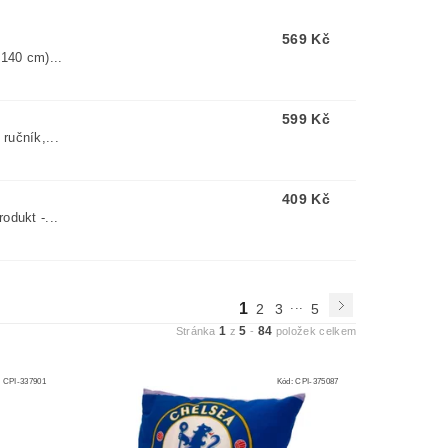
569 Kč
 140 cm)...
599 Kč
ručník,...
409 Kč
odukt -...
...
1
2
3
5
1
5
84
Stránka
z
-
položek celkem
:
CPI-337901
Kód:
CPI-375087