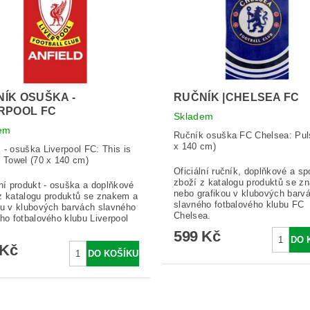
ÍK OSUŠKA -
RUČNÍK |CHELSEA FC
RPOOL FC
Skladem
em
Ručník osuška FC Chelsea: Pul
x 140 cm)
 - osuška Liverpool FC: This is
d Towel (70 x 140 cm)
Oficiální ručník, doplňkové a sp
zboží z katalogu produktů se z
lní produkt - osuška a doplňkové
nebo grafikou v klubových barv
z katalogu produktů se znakem a
slavného fotbalového klubu FC
ou v klubových barvách slavného
Chelsea.
ého fotbalového klubu Liverpool
599 Kč
 Kč