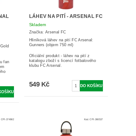
ENAL
LÁHEV NA PITÍ - ARSENAL FC
Skladem
Značka:
Arsenal FC
Hliníková láhev na pití FC Arsenal:
Gunners (objem 750 ml)
 Gold
Oficiální produkt - láhev na pití z
katalogu zboží s licencí fotbalového
gu fan
klubu FC Arsenal.
gem
ého
.
549 Kč
:
CPI-374982
Kód:
CPI-366537