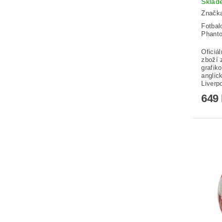
Sklad
Značk
Fotbal
Phanto
Oficiá
zboží 
grafik
anglic
Liverpo
649