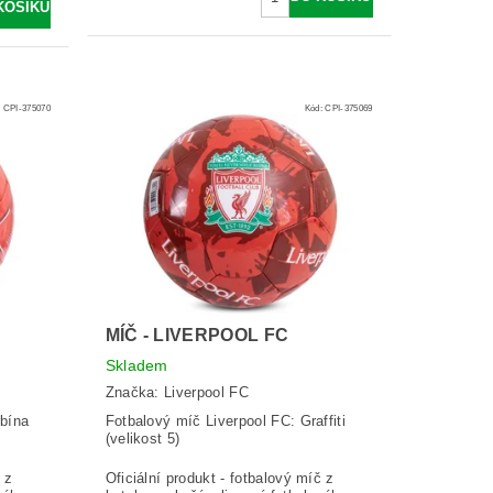
:
CPI-375070
Kód:
CPI-375069
MÍČ - LIVERPOOL FC
Skladem
Značka:
Liverpool FC
rbína
Fotbalový míč Liverpool FC: Graffiti
(velikost 5)
 z
Oficiální produkt - fotbalový míč z