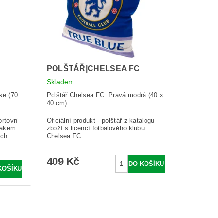
POLŠTÁŘ|CHELSEA FC
Skladem
se (70
Polštář Chelsea FC: Pravá modrá (40 x
40 cm)
ortovní
Oficiální produkt - polštář z katalogu
nakem
zboží s licencí fotbalového klubu
ách
Chelsea FC.
409 Kč