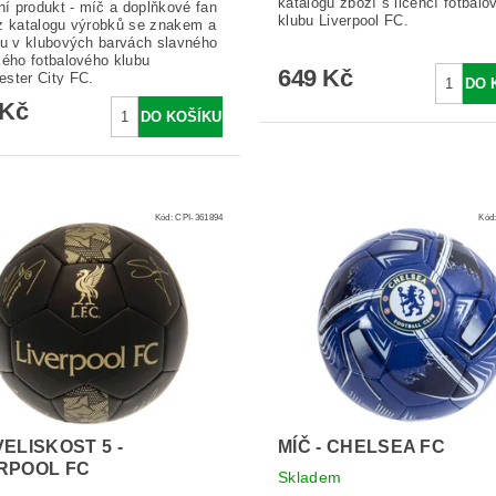
katalogu zboží s licencí fotbalo
lní produkt - míč a doplňkové fan
klubu Liverpool FC.
z katalogu výrobků se znakem a
ou v klubových barvách slavného
kého fotbalového klubu
649 Kč
ster City FC.
 Kč
Kód:
CPI-361894
Kód
VELISKOST 5 -
MÍČ - CHELSEA FC
RPOOL FC
Skladem