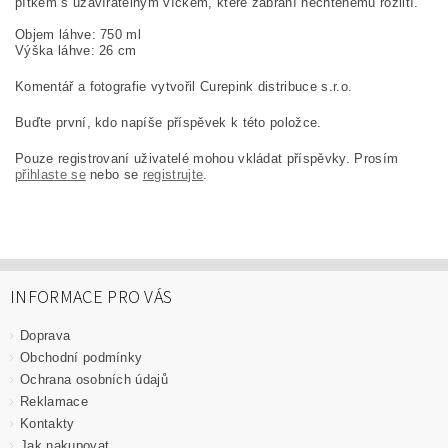
pítkem s uzavíratelným víčkem, které zabrání nechtěnému rozlití.
Objem láhve: 750 ml
Výška láhve: 26 cm
Komentář a fotografie vytvořil Curepink distribuce s.r.o.
Buďte první, kdo napíše příspěvek k této položce.
Pouze registrovaní uživatelé mohou vkládat příspěvky. Prosím
přihlaste se
nebo se
registrujte
.
INFORMACE PRO VÁS
Doprava
Obchodní podmínky
Ochrana osobních údajů
Reklamace
Kontakty
Jak nakupovat