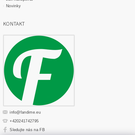
Novinky
KONTAKT
info
@
fandime.eu
+420241742795
Sledujte nás na FB