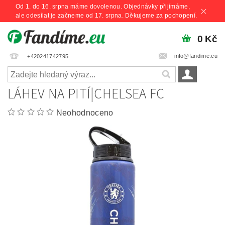
Od 1. do 16. srpna máme dovolenou. Objednávky přijímáme,
ale odesílat je začneme od 17. srpna. Děkujeme za pochopení.
0 Kč
info@fandime.eu
+420241742795
LÁHEV NA PITÍ|CHELSEA FC
Neohodnoceno