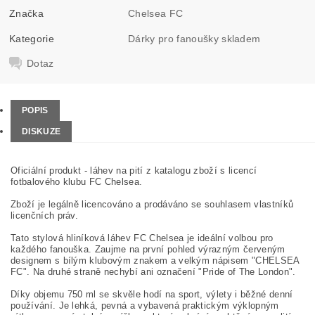
Značka
Chelsea FC
Kategorie
Dárky pro fanoušky skladem
Dotaz
POPIS
DISKUZE
Oficiální produkt - láhev na pití z katalogu zboží s licencí
fotbalového klubu FC Chelsea.
Zboží je legálně licencováno a prodáváno se souhlasem vlastníků
licenčních práv.
Tato stylová hliníková láhev FC Chelsea je ideální volbou pro
každého fanouška. Zaujme na první pohled výrazným červeným
designem s bílým klubovým znakem a velkým nápisem "CHELSEA
FC". Na druhé straně nechybí ani označení "Pride of The London".
Díky objemu 750 ml se skvěle hodí na sport, výlety i běžné denní
používání. Je lehká, pevná a vybavená praktickým výklopným