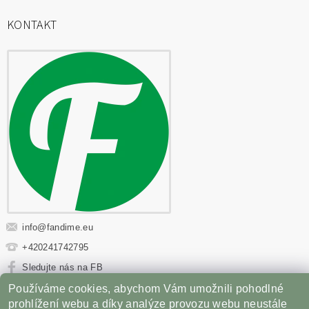
KONTAKT
info
@
fandime.eu
+420241742795
Sledujte nás na FB
Používáme cookies, abychom Vám umožnili pohodlné
Sportovní výživa
|
Fitness oblečení
|
Věci z filmů
|
prohlížení webu a díky analýze provozu webu neustále
Příslušenství pro Gril