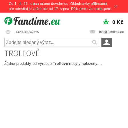
Od 1. do 16. srpna máme dovolenou. Objednávky přijímáme,
ale odesílat je začneme od 17. srpna. Děkujeme za pochopení.
0 Kč
info@fandime.eu
+420241742795
TROLLOVÉ
Žádné produkty od výrobce
Trollové
nebyly nalezeny....