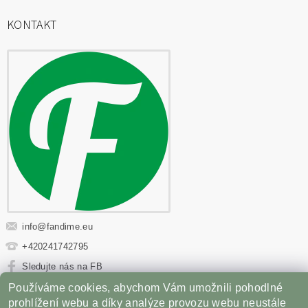
KONTAKT
info
@
fandime.eu
+420241742795
Sledujte nás na FB
Používáme cookies, abychom Vám umožnili pohodlné
Sportovní výživa
|
Fitness oblečení
|
Věci z filmů
|
prohlížení webu a díky analýze provozu webu neustále
Příslušenství pro Gril