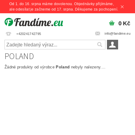
Od 1. do 16. srpna máme dovolenou. Objednávky přijímáme,
ale odesílat je začneme od 17. srpna. Děkujeme za pochopení.
0 Kč
info@fandime.eu
+420241742795
POLAND
Žádné produkty od výrobce
Poland
nebyly nalezeny....