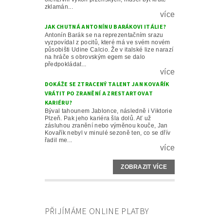
zklamán...
více
JAK CHUTNÁ ANTONÍNU BARÁKOVI ITÁLIE?
Antonín Barák se na reprezentačním srazu
vyzpovídal z pocitů, které má ve svém novém
působišti Udine Calcio. Že v italské lize narazí
na hráče s obrovským egem se dalo
předpokládat...
více
DOKÁŽE SE ZTRACENÝ TALENT JAN KOVAŘÍK
VRÁTIT PO ZRANĚNÍ A ZRESTARTOVAT
KARIÉRU?
Býval tahounem Jablonce, následně i Viktorie
Plzeň. Pak jeho kariéra šla dolů. Ať už
zásluhou zranění nebo výměnou kouče, Jan
Kovařík nebyl v minulé sezoně ten, co se dřív
řadil me...
více
ZOBRAZIT VÍCE
PŘIJÍMÁME ONLINE PLATBY