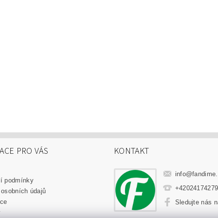
ACE PRO VÁS
KONTAKT
info
@
fandime
í podmínky
+4202417427
 osobních údajů
ce
Sledujte nás 
y