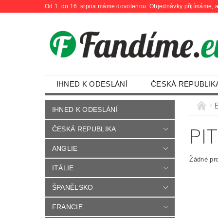
Od 1. do 16. srpna máme dovolenou. Objednávky přijímáme, a
IHNED K ODESLÁNÍ
ČESKÁ REPUBLIK
OBCHODNÍ PODMÍNKY
KONTAKTY
IHNED K ODESLÁNÍ
PI
ČESKÁ REPUBLIKA
ANGLIE
Žádné pr
ITÁLIE
ŠPANĚLSKO
FRANCIE