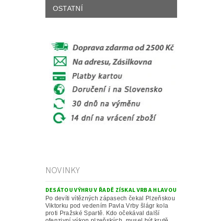
OSTATNÍ
NOVINKY
DESÁTOU VÝHRU V ŘADĚ ZÍSKAL VRBA HLAVOU
Po devíti vítězných zápasech čekal Plzeňskou
Viktorku pod vedením Pavla Vrby šlágr kola
proti Pražské Spartě. Kdo očekával další
ofenzivní výkon plzeňských, musel být krutě