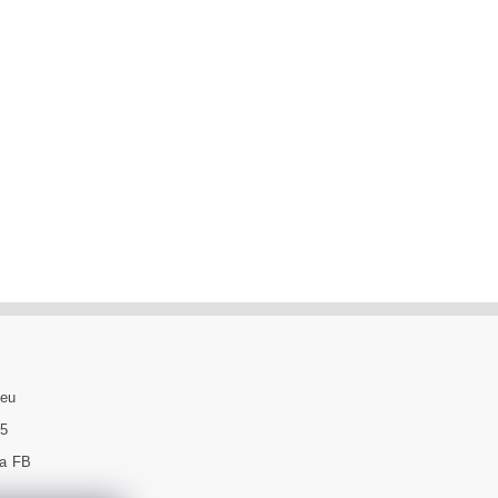
.eu
95
na FB