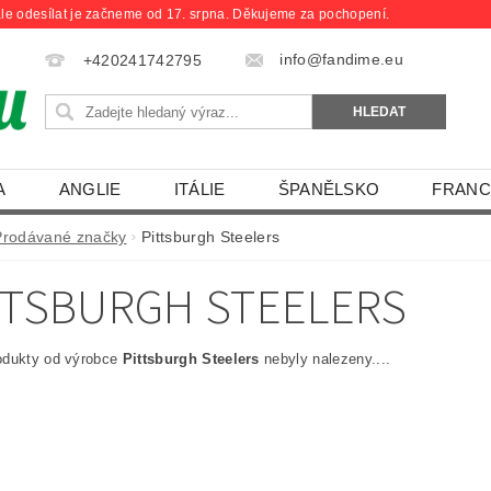
le odesílat je začneme od 17. srpna. Děkujeme za pochopení.
info@fandime.eu
+420241742795
A
ANGLIE
ITÁLIE
ŠPANĚLSKO
FRANC
Prodávané značky
Pittsburgh Steelers
TTSBURGH STEELERS
odukty od výrobce
Pittsburgh Steelers
nebyly nalezeny....