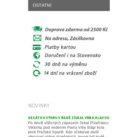
OSTATNÍ
NOVINKY
DESÁTOU VÝHRU V ŘADĚ ZÍSKAL VRBA HLAVOU
Po devíti vítězných zápasech čekal Plzeňskou
Viktorku pod vedením Pavla Vrby šlágr kola
proti Pražské Spartě. Kdo očekával další
ofenzivní výkon plzeňských, musel být krutě