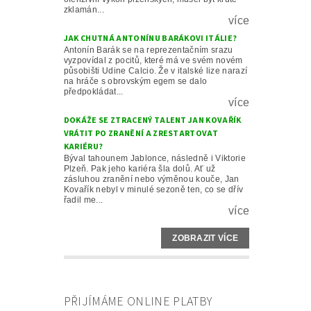
zklamán...
více
JAK CHUTNÁ ANTONÍNU BARÁKOVI ITÁLIE?
Antonín Barák se na reprezentačním srazu
vyzpovídal z pocitů, které má ve svém novém
působišti Udine Calcio. Že v italské lize narazí
na hráče s obrovským egem se dalo
předpokládat...
více
DOKÁŽE SE ZTRACENÝ TALENT JAN KOVAŘÍK
VRÁTIT PO ZRANĚNÍ A ZRESTARTOVAT
KARIÉRU?
Býval tahounem Jablonce, následně i Viktorie
Plzeň. Pak jeho kariéra šla dolů. Ať už
zásluhou zranění nebo výměnou kouče, Jan
Kovařík nebyl v minulé sezoně ten, co se dřív
řadil me...
více
ZOBRAZIT VÍCE
PŘIJÍMÁME ONLINE PLATBY