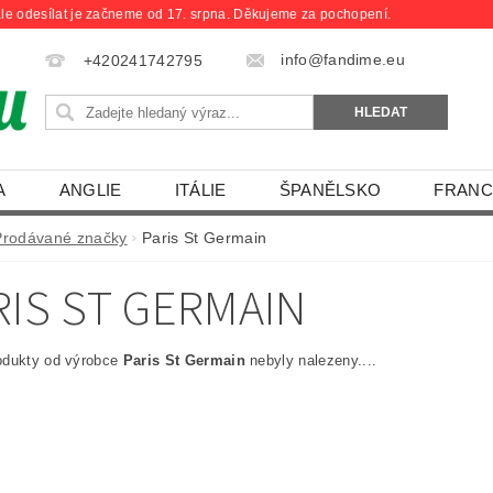
le odesílat je začneme od 17. srpna. Děkujeme za pochopení.
info@fandime.eu
+420241742795
A
ANGLIE
ITÁLIE
ŠPANĚLSKO
FRANC
Prodávané značky
Paris St Germain
RIS ST GERMAIN
odukty od výrobce
Paris St Germain
nebyly nalezeny....