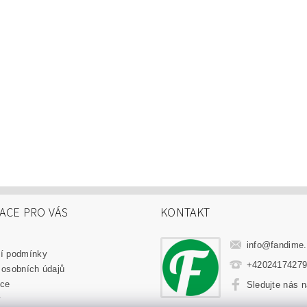
ACE PRO VÁS
KONTAKT
info
@
fandime
í podmínky
+4202417427
 osobních údajů
ce
Sledujte nás 
y