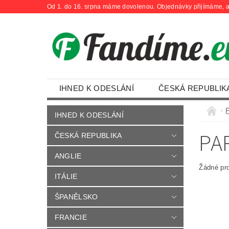
Od 1. do 16. srpna máme dovolenou. Objednávky přijímáme, a
IHNED K ODESLÁNÍ
ČESKÁ REPUBLIK
OBCHODNÍ PODMÍNKY
KONTAKTY
IHNED K ODESLÁNÍ
PA
ČESKÁ REPUBLIKA
ANGLIE
Žádné pr
ITÁLIE
ŠPANĚLSKO
FRANCIE