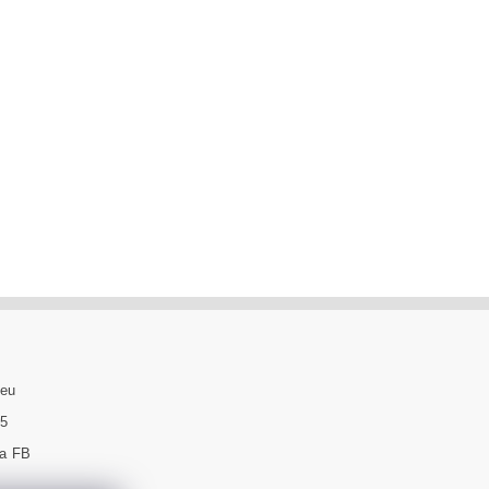
.eu
95
na FB