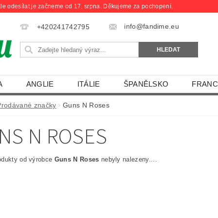
le odesílat je začneme od 17. srpna. Děkujeme za pochopení.
info@fandime.eu
+420241742795
A
ANGLIE
ITÁLIE
ŠPANĚLSKO
FRANC
Prodávané značky
Guns N Roses
NS N ROSES
odukty od výrobce
Guns N Roses
nebyly nalezeny....