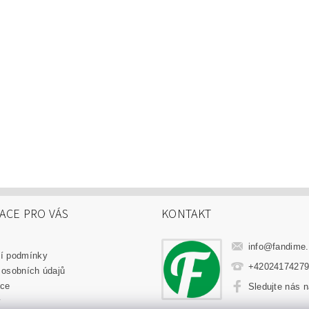
ACE PRO VÁS
KONTAKT
info
@
fandime
í podmínky
+4202417427
 osobních údajů
ce
Sledujte nás 
y