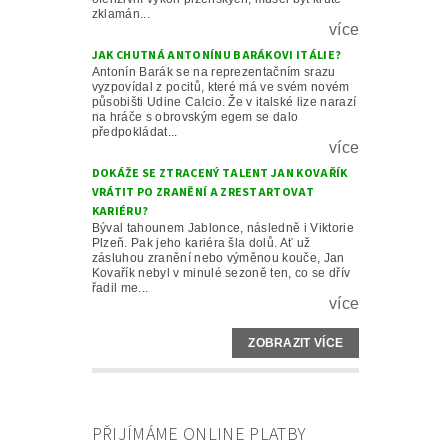
zklamán...
více
JAK CHUTNÁ ANTONÍNU BARÁKOVI ITÁLIE?
Antonín Barák se na reprezentačním srazu
vyzpovídal z pocitů, které má ve svém novém
působišti Udine Calcio. Že v italské lize narazí
na hráče s obrovským egem se dalo
předpokládat...
více
DOKÁŽE SE ZTRACENÝ TALENT JAN KOVAŘÍK
VRÁTIT PO ZRANĚNÍ A ZRESTARTOVAT
KARIÉRU?
Býval tahounem Jablonce, následně i Viktorie
Plzeň. Pak jeho kariéra šla dolů. Ať už
zásluhou zranění nebo výměnou kouče, Jan
Kovařík nebyl v minulé sezoně ten, co se dřív
řadil me...
více
ZOBRAZIT VÍCE
PŘIJÍMÁME ONLINE PLATBY