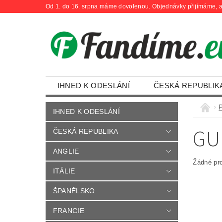
Od 1. do 16. srpna máme dovolenou. Objednávky přijímáme, a
IHNED K ODESLÁNÍ
ČESKÁ REPUBLIK
OBCHODNÍ PODMÍNKY
KONTAKTY
IHNED K ODESLÁNÍ
GU
ČESKÁ REPUBLIKA
ANGLIE
Žádné pr
ITÁLIE
ŠPANĚLSKO
FRANCIE