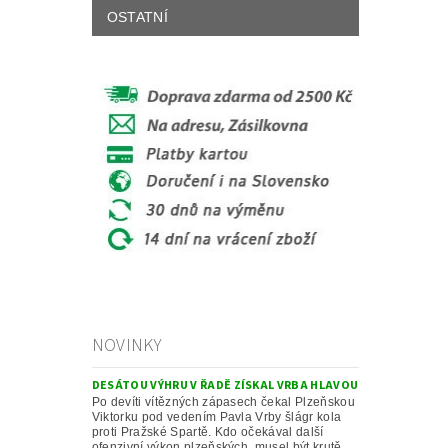
OSTATNÍ
NOVINKY
DESÁTOU VÝHRU V ŘADĚ ZÍSKAL VRBA HLAVOU
Po devíti vítězných zápasech čekal Plzeňskou
Viktorku pod vedením Pavla Vrby šlágr kola
proti Pražské Spartě. Kdo očekával další
ofenzivní výkon plzeňských, musel být krutě