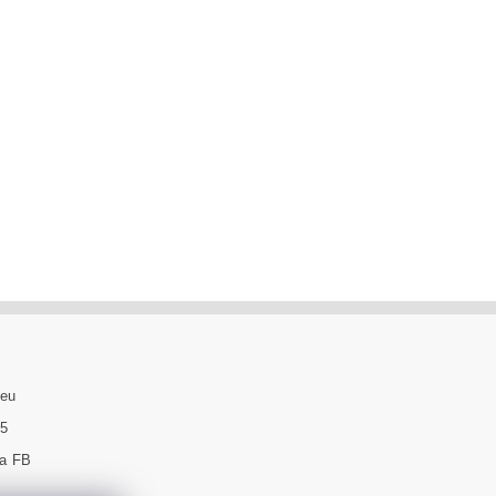
.eu
95
na FB