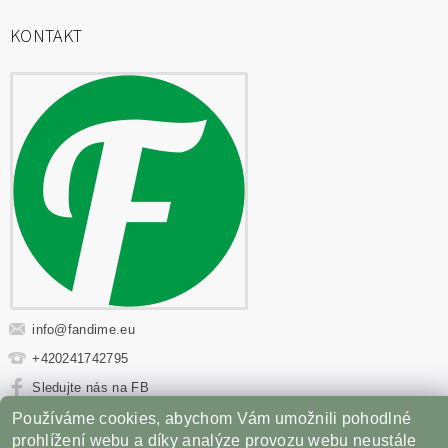
KONTAKT
info
@
fandime.eu
+420241742795
Sledujte nás na FB
Používáme cookies, abychom Vám umožnili pohodlné
Sportovní výživa
|
Fitness oblečení
|
Věci z filmů
|
prohlížení webu a díky analýze provozu webu neustále
Příslušenství pro Gril