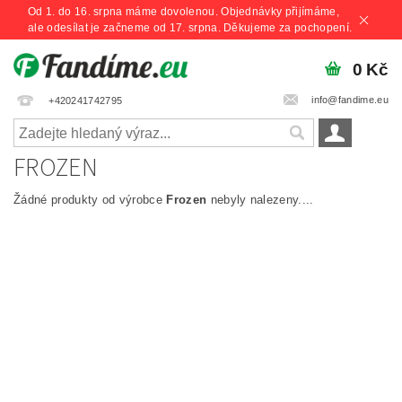
Od 1. do 16. srpna máme dovolenou. Objednávky přijímáme,
ale odesílat je začneme od 17. srpna. Děkujeme za pochopení.
0 Kč
info@fandime.eu
+420241742795
FROZEN
Žádné produkty od výrobce
Frozen
nebyly nalezeny....