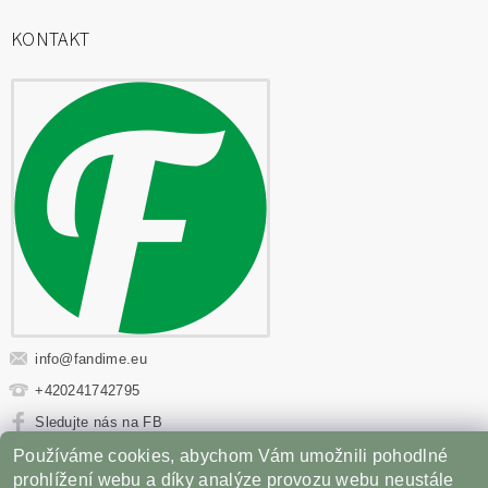
KONTAKT
info
@
fandime.eu
+420241742795
Sledujte nás na FB
Používáme cookies, abychom Vám umožnili pohodlné
Sportovní výživa
|
Fitness oblečení
|
Věci z filmů
|
prohlížení webu a díky analýze provozu webu neustále
Příslušenství pro Gril