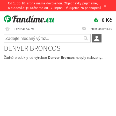
Od 1. do 16. srpna máme dovolenou. Objednávky přijímáme,
ale odesílat je začneme od 17. srpna. Děkujeme za pochopení.
0 Kč
info@fandime.eu
+420241742795
DENVER BRONCOS
Žádné produkty od výrobce
Denver Broncos
nebyly nalezeny....