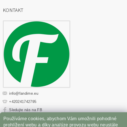
KONTAKT
info
@
fandime.eu
+420241742795
Sledujte nás na FB
Používáme cookies, abychom Vám umožnili pohodlné
Sportovní výživa
|
Fitness oblečení
|
Věci z filmů
|
prohlížení webu a díky analýze provozu webu neustále
Příslušenství pro Gril