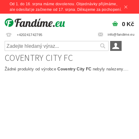
Od 1. do 16. srpna máme dovolenou. Objednávky přijímáme,
ale odesílat je začneme od 17. srpna. Děkujeme za pochopení.
0 Kč
info@fandime.eu
+420241742795
COVENTRY CITY FC
Žádné produkty od výrobce
Coventry City FC
nebyly nalezeny....