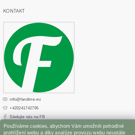
KONTAKT
info
@
fandime.eu
+420241742795
Sledujte nás na FB
Používáme cookies, abychom Vám umožnili pohodlné
Sportovní výživa
|
Fitness oblečení
|
Věci z filmů
|
prohlížení webu a díky analýze provozu webu neustále
Příslušenství pro Gril