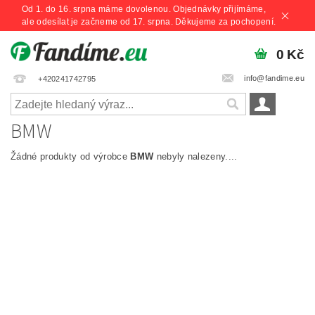
Od 1. do 16. srpna máme dovolenou. Objednávky přijímáme,
ale odesílat je začneme od 17. srpna. Děkujeme za pochopení.
0 Kč
info@fandime.eu
+420241742795
BMW
Žádné produkty od výrobce
BMW
nebyly nalezeny....