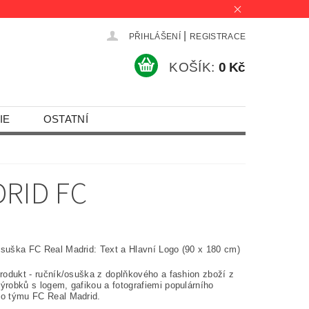
|
PŘIHLÁŠENÍ
REGISTRACE
KOŠÍK:
0 Kč
IE
OSTATNÍ
RID FC
osuška FC Real Madrid: Text a Hlavní Logo (90 x 180 cm)
produkt - ručník/osuška z doplňkového a fashion zboží z
ýrobků s logem, gafikou a fotografiemi populárního
ho týmu FC Real Madrid.