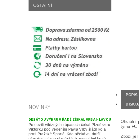
OSTATNÍ
POPIS
DISKU
NOVINKY
DESÁTOU VÝHRU V ŘADĚ ZÍSKAL VRBA HLAVOU
Oficiální
Po devíti vítězných zápasech čekal Plzeňskou
týmu FC 
Viktorku pod vedením Pavla Vrby šlágr kola
proti Pražské Spartě. Kdo očekával další
Zboží je 
ofenzivní výkon plzeňských, musel být krutě