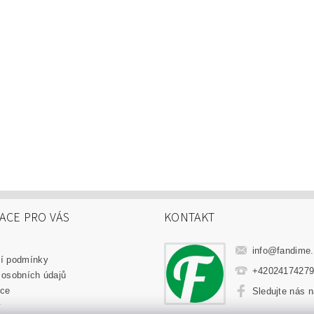
ACE PRO VÁS
KONTAKT
info
@
fandime
í podmínky
+4202417427
 osobních údajů
ce
Sledujte nás 
y