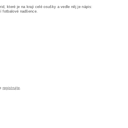
d, které je na kraji celé osušky a vedle něj je nápis:
í fotbalové nadšence.
se
registrujte
.