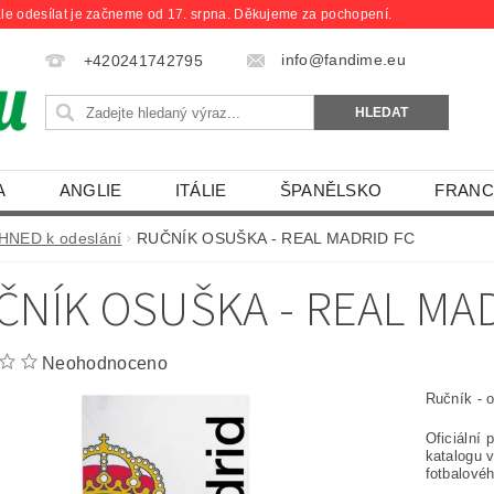
le odesílat je začneme od 17. srpna. Děkujeme za pochopení.
info@fandime.eu
+420241742795
A
ANGLIE
ITÁLIE
ŠPANĚLSKO
FRANC
IHNED k odeslání
RUČNÍK OSUŠKA - REAL MADRID FC
ČNÍK OSUŠKA - REAL MAD
Neohodnoceno
Ručník - 
Oficiální 
katalogu v
fotbalové