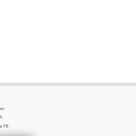
.eu
95
na FB