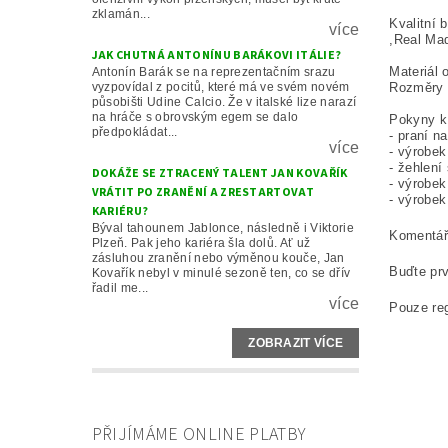
zklamán...
Kvalitní 
více
,Real Mad
JAK CHUTNÁ ANTONÍNU BARÁKOVI ITÁLIE?
Materiál 
Antonín Barák se na reprezentačním srazu
vyzpovídal z pocitů, které má ve svém novém
Rozměry 
působišti Udine Calcio. Že v italské lize narazí
na hráče s obrovským egem se dalo
Pokyny k 
předpokládat...
- praní n
více
- výrobek
- žehlení
DOKÁŽE SE ZTRACENÝ TALENT JAN KOVAŘÍK
- výrobek
VRÁTIT PO ZRANĚNÍ A ZRESTARTOVAT
- výrobek
KARIÉRU?
Býval tahounem Jablonce, následně i Viktorie
Komentář 
Plzeň. Pak jeho kariéra šla dolů. Ať už
zásluhou zranění nebo výměnou kouče, Jan
Buďte prv
Kovařík nebyl v minulé sezoně ten, co se dřív
řadil me...
více
Pouze reg
ZOBRAZIT VÍCE
PŘIJÍMÁME ONLINE PLATBY