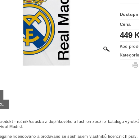
Dostupn
Cena
449 
Kód prod
Kategori
ZE
 produkt - ručník/osuška z doplňkového a fashion zboží z katalogu výrobk
Real Madrid.
legálně licencováno a prodáváno se souhlasem vlastníků licenčních práv.