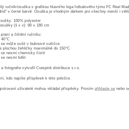
bílý ručník/osuška s grafikou hlavního loga fotbalového týmu FC Real Madri
rid'' v černé barvě. Osuška je vhodným dárkem pro všechny menší i větš
osušky: 100% polyester
osušky (š x v): 90 x 180 cm
praní a čištění ručníku:
a 40°C
 se může sušit v bubnové sušičce
 s plochou žehličky maximálně do 150°C
 se nesmí chemicky čistit
 se nesmí bělit
a fotografie vytvořil Curepink distribuce s.r.o.
ní, kdo napíše příspěvek k této položce.
istrovaní uživatelé mohou vkládat příspěvky. Prosím
přihlaste se
nebo 