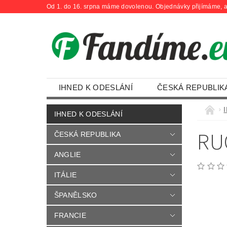
Od 1. do 16. srpna máme dovolenou. Objednávky přijímáme, a
IHNED K ODESLÁNÍ
ČESKÁ REPUBLIK
OBCHODNÍ PODMÍNKY
KONTAKTY
IHNED K ODESLÁNÍ
RU
ČESKÁ REPUBLIKA
ANGLIE
ITÁLIE
ŠPANĚLSKO
FRANCIE