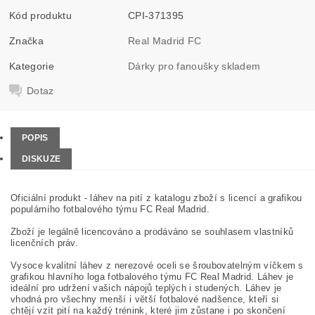
Kód produktu
CPI-371395
Značka
Real Madrid FC
Kategorie
Dárky pro fanoušky skladem
Dotaz
POPIS
DISKUZE
Oficiální produkt - láhev na pití z katalogu zboží s licencí a grafikou
populárního fotbalového týmu FC Real Madrid.
Zboží je legálně licencováno a prodáváno se souhlasem vlastníků
licenčních práv.
Vysoce kvalitní láhev z nerezové oceli se šroubovatelným víčkem s
grafikou hlavního loga fotbalového týmu FC Real Madrid. Láhev je
ideální pro udržení vašich nápojů teplých i studených. Láhev je
vhodná pro všechny menší i větší fotbalové nadšence, kteří si
chtějí vzít pití na každý trénink, které jim zůstane i po skončení