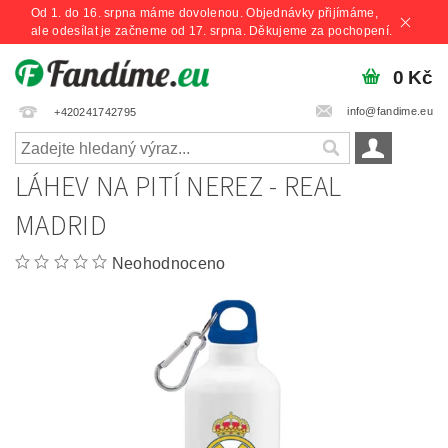
Od 1. do 16. srpna máme dovolenou. Objednávky přijímáme,
ale odesílat je začneme od 17. srpna. Děkujeme za pochopení.
0 Kč
info@fandime.eu
+420241742795
LÁHEV NA PITÍ NEREZ - REAL
MADRID
Neohodnoceno