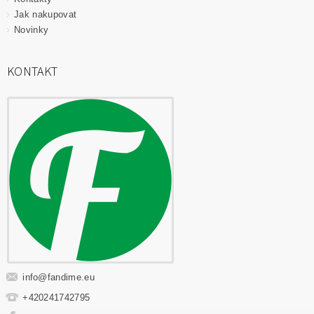
Jak nakupovat
Novinky
KONTAKT
info
@
fandime.eu
+420241742795