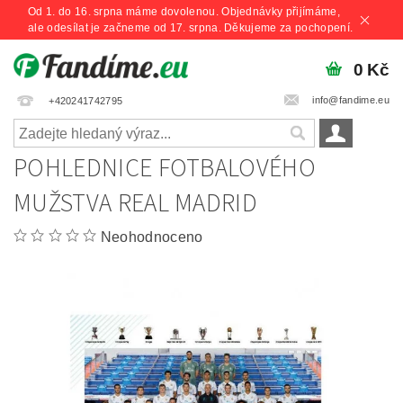
Od 1. do 16. srpna máme dovolenou. Objednávky přijímáme,
ale odesílat je začneme od 17. srpna. Děkujeme za pochopení.
0 Kč
info@fandime.eu
+420241742795
POHLEDNICE FOTBALOVÉHO
MUŽSTVA REAL MADRID
Neohodnoceno