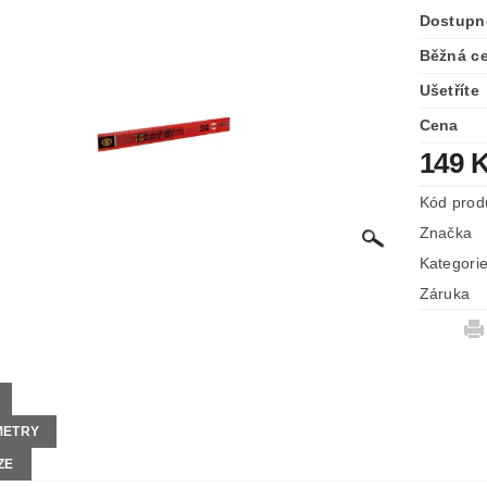
Dostupn
Běžná c
Ušetříte
Cena
149 
Kód prod
Značka
Kategori
Záruka
METRY
ZE