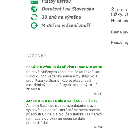
Školní 
tužky. O
Hmotnos
Buďte prv
Pouze reg
NOVINKY
DESÁTOU VÝHRU V ŘADĚ ZÍSKAL VRBA HLAVOU
Po devíti vítězných zápasech čekal Plzeňskou
Viktorku pod vedením Pavla Vrby šlágr kola
proti Pražské Spartě. Kdo očekával další
ofenzivní výkon plzeňských, musel být krutě
zklamán...
více
JAK CHUTNÁ ANTONÍNU BARÁKOVI ITÁLIE?
Antonín Barák se na reprezentačním srazu
vyzpovídal z pocitů, které má ve svém novém
působišti Udine Calcio. Že v italské lize narazí
na hráče s obrovským egem se dalo
předpokládat...
více