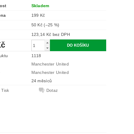
ost
Skladem
ena
199 Kč
50 Kč
(–25 %)
123,14 Kč bez DPH
Kč
uktu
1118
Manchester United
e
Manchester United
24 měsíců
Tisk
Dotaz