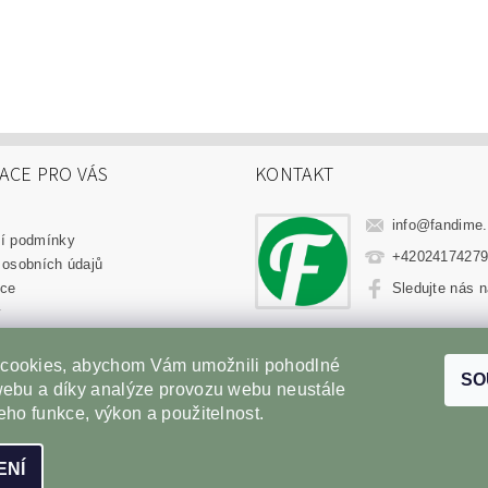
ACE PRO VÁS
KONTAKT
info
@
fandime
í podmínky
+4202417427
 osobních údajů
ce
Sledujte nás 
y
upovat
cookies, abychom Vám umožnili pohodlné
SO
webu a díky analýze provozu webu neustále
Sportovní výživa
|
Fitness oblečení
|
Věci z filmů
|
Příslušenství pro Gri
jeho funkce, výkon a použitelnost.
ENÍ