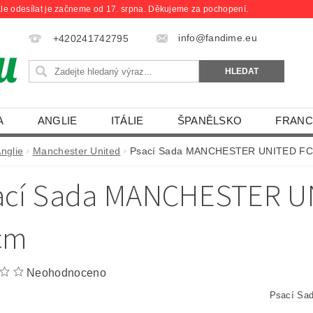
le odesílat je začneme od 17. srpna. Děkujeme za pochopení.
info@fandime.eu
+420241742795
A
ANGLIE
ITÁLIE
ŠPANĚLSKO
FRANC
nglie
Manchester United
Psací Sada MANCHESTER UNITED FC 
ací Sada MANCHESTER UN
cm
Neohodnoceno
Psací Sa