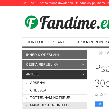
Od 1. do 16. srpna máme dovolenou. Objednávky přijímáme, a
IHNED K ODESLÁNÍ
ČESKÁ REPUBLIK
OBCHODNÍ PODMÍNKY
KONTAKTY
A
IHNED K ODESLÁNÍ
Ps
ČESKÁ REPUBLIKA
ANGLIE
30
ARSENAL
CHELSEA
TOTTENHAM HOTSPUR
Tip
MANCHESTER UNITED