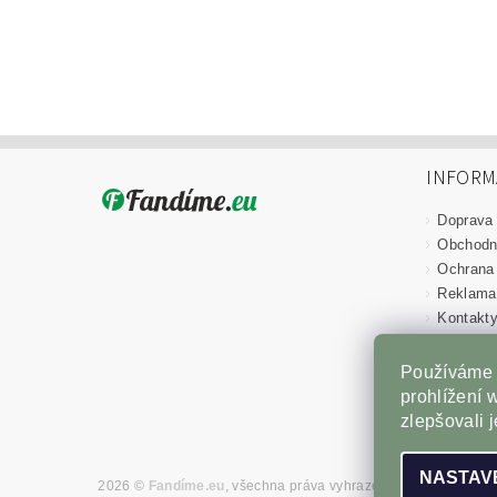
INFORM
Doprava
Obchodn
Ochrana
Reklama
Kontakt
Jak nak
Novinky
Používáme 
prohlížení 
zlepšovali 
NASTAV
2026 ©
Fandíme.eu
, všechna práva vyhrazena