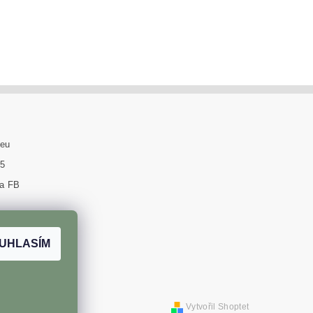
.eu
95
na FB
UHLASÍM
l
Vytvořil Shoptet