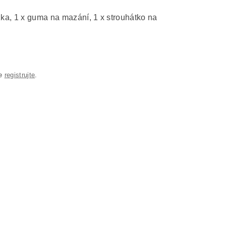
žka, 1 x guma na mazání, 1 x strouhátko na
se
registrujte
.