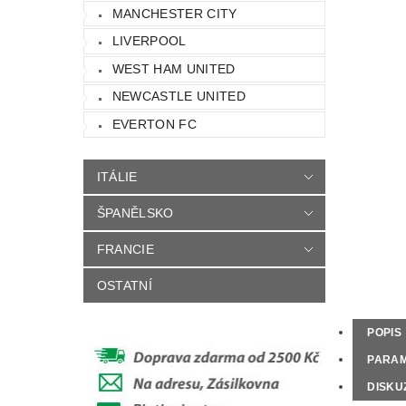
MANCHESTER CITY
LIVERPOOL
WEST HAM UNITED
NEWCASTLE UNITED
EVERTON FC
ITÁLIE
ŠPANĚLSKO
FRANCIE
OSTATNÍ
POPIS
PARA
DISKU