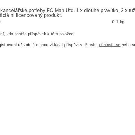
/ kancelářské potřeby FC Man Utd. 1 x dlouhé pravítko, 2 x tu
ficiální licencovaný produkt.
t
0.1 kg
ní, kdo napíše příspěvek k této položce.
istrovaní uživatelé mohou vkládat příspěvky. Prosím
přihlaste se
nebo 