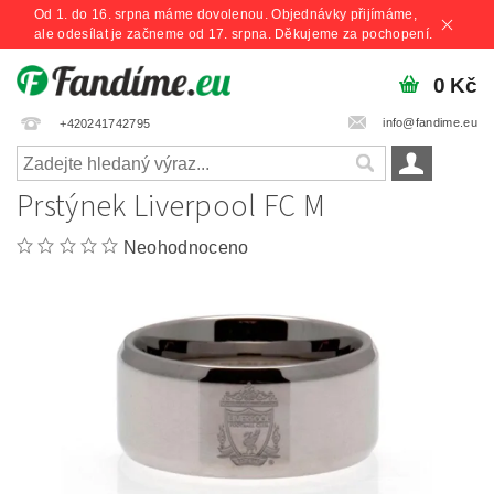
Od 1. do 16. srpna máme dovolenou. Objednávky přijímáme,
ale odesílat je začneme od 17. srpna. Děkujeme za pochopení.
0 Kč
info@fandime.eu
+420241742795
Prstýnek Liverpool FC M
Neohodnoceno