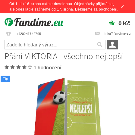
Od 1. do 16. srpna máme dovolenou. Objednávky přijímáme,
ale odesílat je začneme od 17. srpna. Děkujeme za pochopení.
0 Kč
info@fandime.eu
+420241742795
Přání VIKTORIA - všechno nejlepší
1 hodnocení
Tip