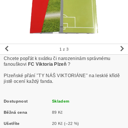
1
z 3
Chcete popřát k svátku či narozeninám správnému
fanouškovi
FC Viktoria Plzeň
?
Plzeňské přání "TY NÁŠ VIKTORIÁNE" na lesklé křídě
jistě ocení každý fanda.
Dostupnost
Skladem
Běžná cena
89 Kč
Ušetříte
20 Kč
(–22 %)