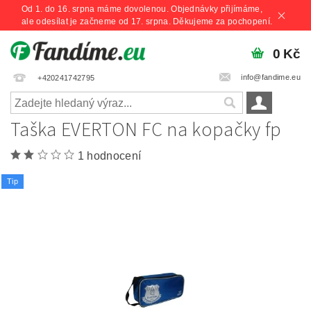
Od 1. do 16. srpna máme dovolenou. Objednávky přijímáme,
ale odesílat je začneme od 17. srpna. Děkujeme za pochopení.
0 Kč
info@fandime.eu
+420241742795
Taška EVERTON FC na kopačky fp
1 hodnocení
Tip