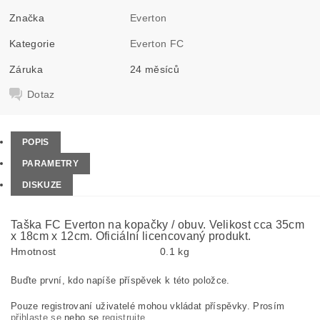
Značka
Everton
Kategorie
Everton FC
Záruka
24 měsíců
Dotaz
POPIS
PARAMETRY
DISKUZE
Taška FC Everton na kopačky / obuv. Velikost cca 35cm
x 18cm x 12cm. Oficiální licencovaný produkt.
Hmotnost
0.1 kg
Buďte první, kdo napíše příspěvek k této položce.
Pouze registrovaní uživatelé mohou vkládat příspěvky. Prosím
přihlaste se
nebo se
registrujte
.