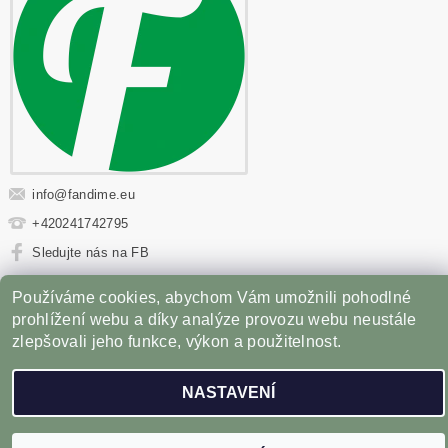
info
@
fandime.eu
+420241742795
Sledujte nás na FB
Používáme cookies, abychom Vám umožnili pohodlné
Sportovní výživa
|
Fitness oblečení
|
Věci z filmů
|
Příslušenství pro Gril
prohlížení webu a díky analýze provozu webu neustále
zlepšovali jeho funkce, výkon a použitelnost.
2026 ©
Fandíme.eu
, všechna práva vyhrazena
NASTAVENÍ
Vytvořil Shoptet