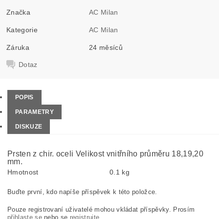
Značka
AC Milan
Kategorie
AC Milan
Záruka
24 měsíců
Dotaz
POPIS
PARAMETRY
DISKUZE
Prsten z chir. oceli Velikost vnitřního průměru 18,19,20
mm.
Hmotnost
0.1 kg
Buďte první, kdo napíše příspěvek k této položce.
Pouze registrovaní uživatelé mohou vkládat příspěvky. Prosím
přihlaste se
nebo se
registrujte
.