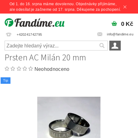
Od 1. do 16. srpna máme dovolenou. Objednávky přijímáme,
ale odesílat je začneme od 17. srpna. Děkujeme za pochopení.
0 Kč
info@fandime.eu
+420241742795
Prsten AC Milán 20 mm
Neohodnoceno
Tip