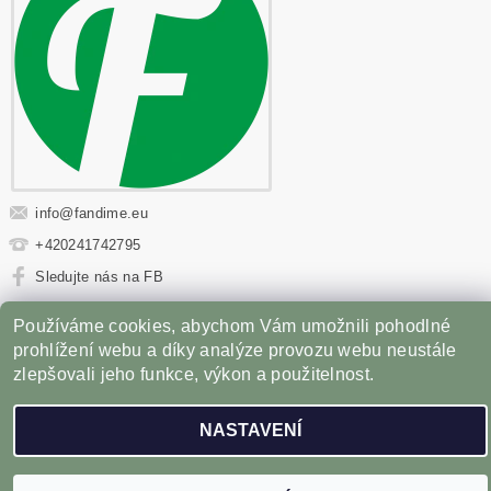
info
@
fandime.eu
+420241742795
Sledujte nás na FB
Používáme cookies, abychom Vám umožnili pohodlné
Sportovní výživa
|
Fitness oblečení
|
Věci z filmů
|
Příslušenství pro Gril
prohlížení webu a díky analýze provozu webu neustále
zlepšovali jeho funkce, výkon a použitelnost.
2026 ©
Fandíme.eu
, všechna práva vyhrazena
NASTAVENÍ
Vytvořil Shoptet