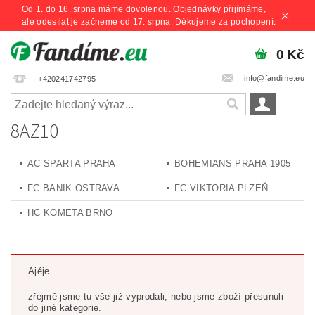
Od 1. do 16. srpna máme dovolenou. Objednávky přijímáme,
ale odesílat je začneme od 17. srpna. Děkujeme za pochopení.
0 Kč
info@fandime.eu
+420241742795
8AZ10
AC SPARTA PRAHA
BOHEMIANS PRAHA 1905
FC BANIK OSTRAVA
FC VIKTORIA PLZEŇ
HC KOMETA BRNO
Ajéje ....
zřejmě jsme tu vše již vyprodali, nebo jsme zboží přesunuli
do jiné kategorie.