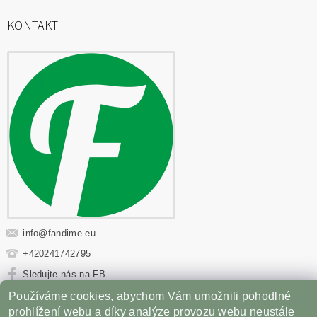
KONTAKT
info
@
fandime.eu
+420241742795
Sledujte nás na FB
Používáme cookies, abychom Vám umožnili pohodlné
Sportovní výživa
|
Fitness oblečení
|
Věci z filmů
|
prohlížení webu a díky analýze provozu webu neustále
Příslušenství pro Gril