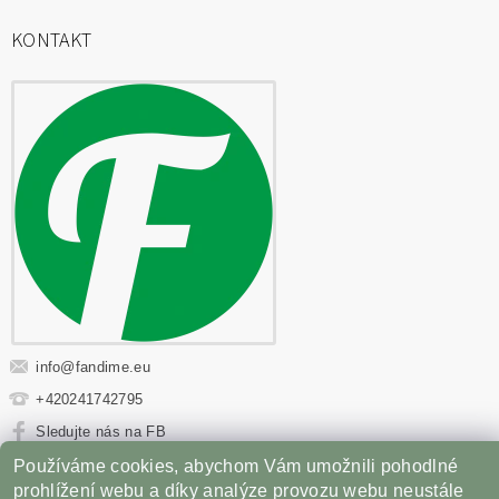
KONTAKT
info
@
fandime.eu
+420241742795
Sledujte nás na FB
Používáme cookies, abychom Vám umožnili pohodlné
Sportovní výživa
|
Fitness oblečení
|
Věci z filmů
|
prohlížení webu a díky analýze provozu webu neustále
Příslušenství pro Gril