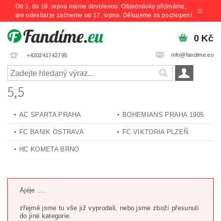
Od 1. do 16. srpna máme dovolenou. Objednávky přijímáme,
ale odesílat je začneme od 17. srpna. Děkujeme za pochopení.
0 Kč
info@fandime.eu
+420241742795
5,5
AC SPARTA PRAHA
BOHEMIANS PRAHA 1905
FC BANIK OSTRAVA
FC VIKTORIA PLZEŇ
HC KOMETA BRNO
Ajéje ....
zřejmě jsme tu vše již vyprodali, nebo jsme zboží přesunuli
do jiné kategorie.