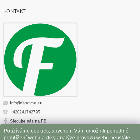
KONTAKT
info
@
fandime.eu
+420241742795
Sledujte nás na FB
Používáme cookies, abychom Vám umožnili pohodlné
Sportovní výživa
|
Fitness oblečení
|
Věci z filmů
|
prohlížení webu a díky analýze provozu webu neustále
Příslušenství pro Gril