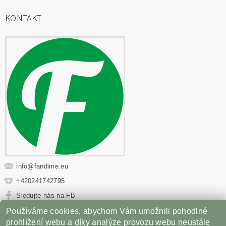
KONTAKT
info
@
fandime.eu
+420241742795
Sledujte nás na FB
Používáme cookies, abychom Vám umožnili pohodlné
Sportovní výživa
|
Fitness oblečení
|
Věci z filmů
|
prohlížení webu a díky analýze provozu webu neustále
Příslušenství pro Gril