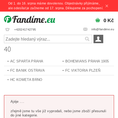
Od 1. do 16. srpna máme dovolenou. Objednávky přijímáme,
ale odesílat je začneme od 17. srpna. Děkujeme za pochopení.
0 Kč
info@fandime.eu
+420241742795
40
AC SPARTA PRAHA
BOHEMIANS PRAHA 1905
FC BANIK OSTRAVA
FC VIKTORIA PLZEŇ
HC KOMETA BRNO
Ajéje ....
zřejmě jsme tu vše již vyprodali, nebo jsme zboží přesunuli
do jiné kategorie.