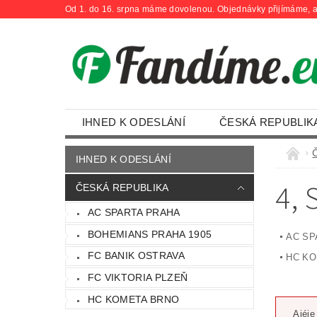
Od 1. do 16. srpna máme dovolenou. Objednávky přijímáme, a
IHNED K ODESLÁNÍ
ČESKÁ REPUBLIK
OBCHODNÍ PODMÍNKY
KONTAKTY
IHNED K ODESLÁNÍ
4
,
ČESKÁ REPUBLIKA
AC SPARTA PRAHA
BOHEMIANS PRAHA 1905
AC SP
FC BANIK OSTRAVA
HC KO
FC VIKTORIA PLZEŇ
HC KOMETA BRNO
Ajéje 