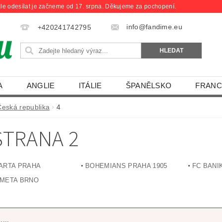
le odesílat je začneme od 17. srpna. Děkujeme za pochopení.
info@fandime.eu
+420241742795
A
ANGLIE
ITÁLIE
ŠPANĚLSKO
FRANC
Česká republika
4
 STRANA 2
ARTA PRAHA
BOHEMIANS PRAHA 1905
FC BANI
META BRNO
....