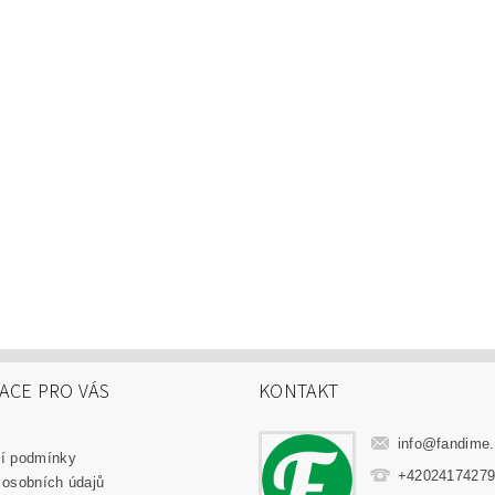
ACE PRO VÁS
KONTAKT
info
@
fandime
í podmínky
+4202417427
 osobních údajů