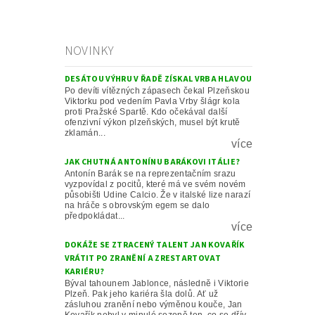
NOVINKY
DESÁTOU VÝHRU V ŘADĚ ZÍSKAL VRBA HLAVOU
Po devíti vítězných zápasech čekal Plzeňskou
Viktorku pod vedením Pavla Vrby šlágr kola
proti Pražské Spartě. Kdo očekával další
ofenzivní výkon plzeňských, musel být krutě
zklamán...
více
JAK CHUTNÁ ANTONÍNU BARÁKOVI ITÁLIE?
Antonín Barák se na reprezentačním srazu
vyzpovídal z pocitů, které má ve svém novém
působišti Udine Calcio. Že v italské lize narazí
na hráče s obrovským egem se dalo
předpokládat...
více
DOKÁŽE SE ZTRACENÝ TALENT JAN KOVAŘÍK
VRÁTIT PO ZRANĚNÍ A ZRESTARTOVAT
KARIÉRU?
Býval tahounem Jablonce, následně i Viktorie
Plzeň. Pak jeho kariéra šla dolů. Ať už
zásluhou zranění nebo výměnou kouče, Jan