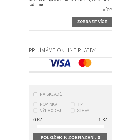
Kovařík nebyl v minulé sezoně ten, co se dřív
řadil me...
více
ZOBRAZIT VÍCE
PŘIJÍMÁME ONLINE PLATBY
NA SKLADĚ
NOVINKA
TIP
VÝPRODEJ
SLEVA
0
Kč
1
Kč
POLOŽEK K ZOBRAZENÍ:
0