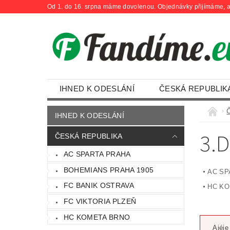
Od 1. do 16. srpna máme dovolenou. Objednávky přijímáme, a
IHNED K ODESLÁNÍ
ČESKÁ REPUBLIK
OBCHODNÍ PODMÍNKY
KONTAKTY
IHNED K ODESLÁNÍ
3.
ČESKÁ REPUBLIKA
AC SPARTA PRAHA
BOHEMIANS PRAHA 1905
AC SP
FC BANIK OSTRAVA
HC KO
FC VIKTORIA PLZEŇ
HC KOMETA BRNO
Ajéje 