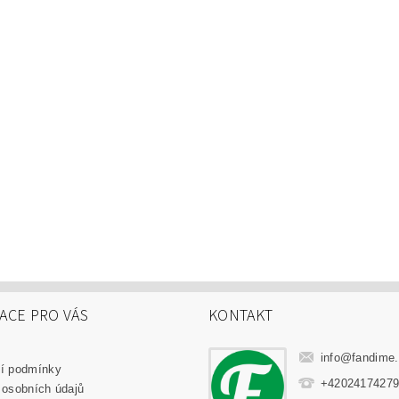
ACE PRO VÁS
KONTAKT
info
@
fandime
í podmínky
+4202417427
 osobních údajů