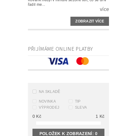
Kovařík nebyl v minulé sezoně ten, co se dřív
řadil me...
více
ZOBRAZIT VÍCE
PŘIJÍMÁME ONLINE PLATBY
NA SKLADĚ
NOVINKA
TIP
VÝPRODEJ
SLEVA
0
Kč
1
Kč
POLOŽEK K ZOBRAZENÍ:
0