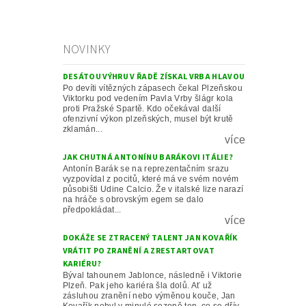
NOVINKY
DESÁTOU VÝHRU V ŘADĚ ZÍSKAL VRBA HLAVOU
Po devíti vítězných zápasech čekal Plzeňskou
Viktorku pod vedením Pavla Vrby šlágr kola
proti Pražské Spartě. Kdo očekával další
ofenzivní výkon plzeňských, musel být krutě
zklamán...
více
JAK CHUTNÁ ANTONÍNU BARÁKOVI ITÁLIE?
Antonín Barák se na reprezentačním srazu
vyzpovídal z pocitů, které má ve svém novém
působišti Udine Calcio. Že v italské lize narazí
na hráče s obrovským egem se dalo
předpokládat...
více
DOKÁŽE SE ZTRACENÝ TALENT JAN KOVAŘÍK
VRÁTIT PO ZRANĚNÍ A ZRESTARTOVAT
KARIÉRU?
Býval tahounem Jablonce, následně i Viktorie
Plzeň. Pak jeho kariéra šla dolů. Ať už
zásluhou zranění nebo výměnou kouče, Jan