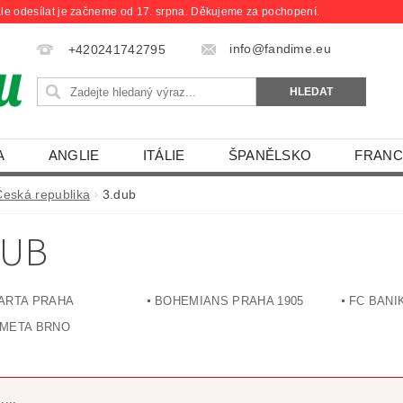
le odesílat je začneme od 17. srpna. Děkujeme za pochopení.
info@fandime.eu
+420241742795
A
ANGLIE
ITÁLIE
ŠPANĚLSKO
FRANC
Česká republika
3.dub
DUB
ARTA PRAHA
BOHEMIANS PRAHA 1905
FC BANI
META BRNO
....